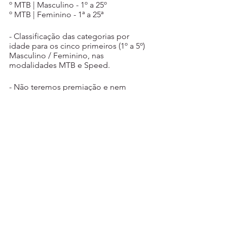
º MTB | Masculino - 1º a 25º
º MTB | Feminino - 1ª a 25ª
- Classificação das categorias por 
idade para os cinco primeiros (1º a 5º) 
Masculino / Feminino, nas 
modalidades MTB e Speed.
- Não teremos premiação e nem 
troféus para as categorias por idade, 
apenas cerimônia de pódio com a 
medalha finish.
Local de entrega de kits:
 Loja Track & 
Field
Endereço
: Av. Gen. Edson Ramalho, 913 
- Manaíra, João Pessoa - PB, 58038-100
Datas:
 14/07 - 10:00 às 19:00 | 15/07 - 
10:00 às 17:00
Inscrições e mais informações: 
www.voltaciclisticajoaopessoa.com.br