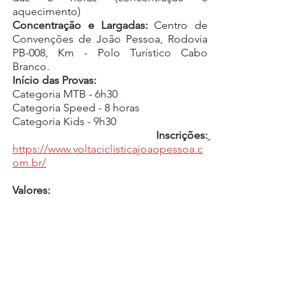
aquecimento)
Concentração e Largadas:
 Centro de 
Convenções de João Pessoa,
Rodovia 
PB-008, Km - Polo Turístico Cabo 
Branco. 
Início das Provas:
Categoria MTB - 6h30
Categoria Speed - 8 horas
Categoria Kids - 9h30
Inscrições:
https://www.voltaciclisticajoaopessoa.c
om.br/
Valores: 
ADULTO
Kit Gold - R$210,00 (com camisa)
Kit Básico - R$110,00 (sem camisa)
KIDS
Kit Gold - R$100,00 (com camisa)
Kit Básico - R$50,00 (sem camisa)