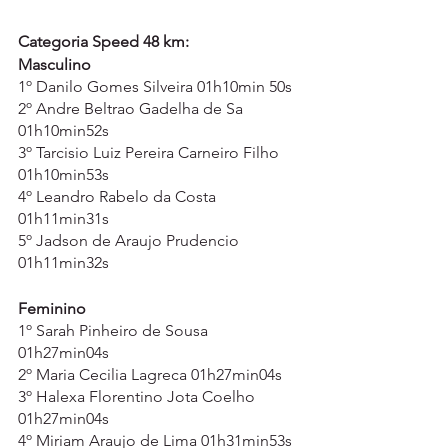
Categoria Speed 48 km:
Masculino
1º Danilo Gomes Silveira 01h10min 50s
2º Andre Beltrao Gadelha de Sa 
01h10min52s
3º Tarcisio Luiz Pereira Carneiro Filho 
01h10min53s
4º Leandro Rabelo da Costa 
01h11min31s
5º Jadson de Araujo Prudencio 
01h11min32s
Feminino
1º Sarah Pinheiro de Sousa 
01h27min04s
2º Maria Cecilia Lagreca 01h27min04s
3º Halexa Florentino Jota Coelho 
01h27min04s
4º Miriam Araujo de Lima 01h31min53s