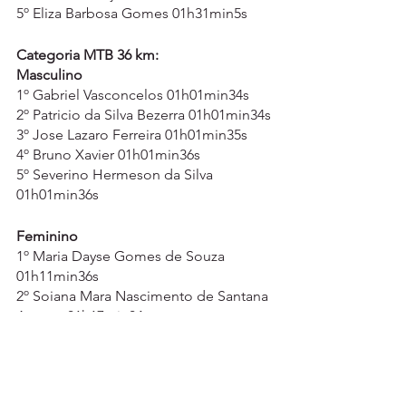
5º Eliza Barbosa Gomes 01h31min5s
Categoria MTB 36 km:
Masculino
1º Gabriel Vasconcelos 01h01min34s
2º Patricio da Silva Bezerra 01h01min34s
3º Jose Lazaro Ferreira 01h01min35s
4º Bruno Xavier 01h01min36s
5º Severino Hermeson da Silva 
01h01min36s
Feminino
1º Maria Dayse Gomes de Souza 
01h11min36s
2º Soiana Mara Nascimento de Santana 
Aragao 01h17min04s
3º Karollayne Dagna de Oliveira 
Guedes 01h18min06s
4º Adriana do Nascimento Ferreira 
01h18min09s